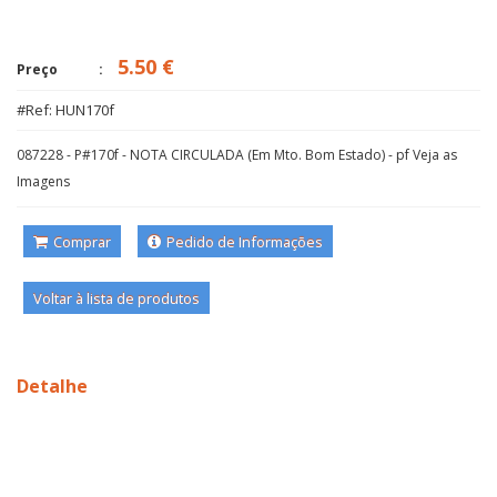
5.50 €
Preço
#Ref: HUN170f
087228 - P#170f - NOTA CIRCULADA (Em Mto. Bom Estado) - pf Veja as
Imagens
Comprar
Pedido de Informações
Voltar à lista de produtos
Detalhe