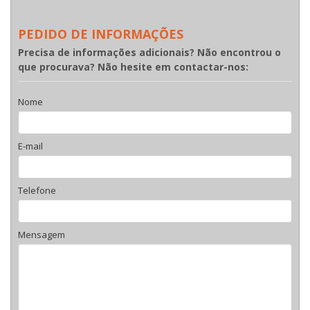
PEDIDO DE INFORMAÇÕES
Precisa de informações adicionais? Não encontrou o
que procurava? Não hesite em contactar-nos:
Nome
E-mail
Telefone
Mensagem