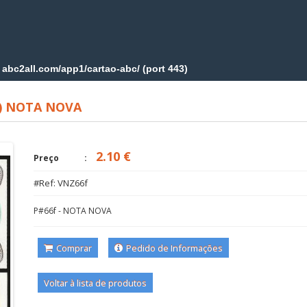
8) NOTA NOVA
2.10 €
Preço
#Ref: VNZ66f
P#66f - NOTA NOVA
Comprar
Pedido de Informações
Voltar à lista de produtos