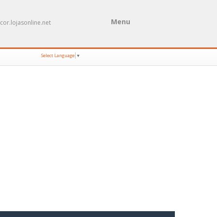
Menu
cor.lojasonline.net
Select Language
▼