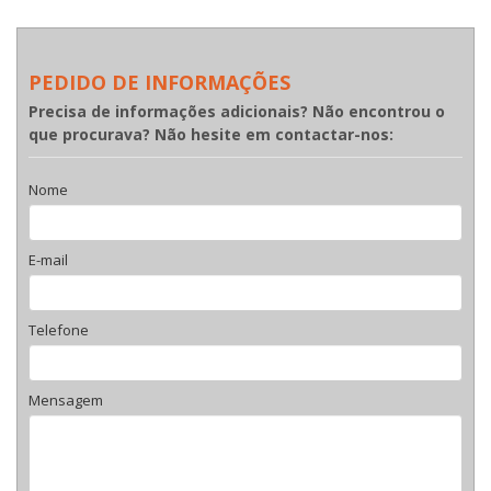
PEDIDO DE INFORMAÇÕES
Precisa de informações adicionais? Não encontrou o
que procurava? Não hesite em contactar-nos:
Nome
E-mail
Telefone
Mensagem