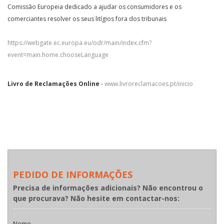
Comissão Europeia dedicado a ajudar os consumidores e os
comerciantes resolver os seus litígios fora dos tribunais
https://webgate.ec.europa.eu/odr/main/index.cfm?
event=main.home.chooseLanguage
Livro de Reclamações Online
-
www.livroreclamacoes.pt/inicio
PEDIDO DE INFORMAÇÕES
Precisa de informações adicionais? Não encontrou o
que procurava? Não hesite em contactar-nos:
Nome