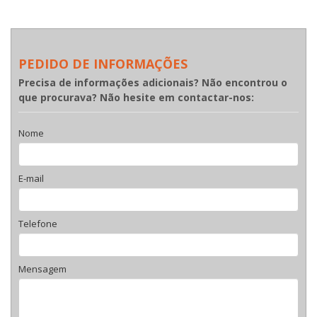
PEDIDO DE INFORMAÇÕES
Precisa de informações adicionais? Não encontrou o
que procurava? Não hesite em contactar-nos:
Nome
E-mail
Telefone
Mensagem