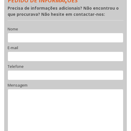
PEDIDO DE INFORMAÇÕES
Precisa de informações adicionais? Não encontrou o
que procurava? Não hesite em contactar-nos:
Nome
E-mail
Telefone
Mensagem