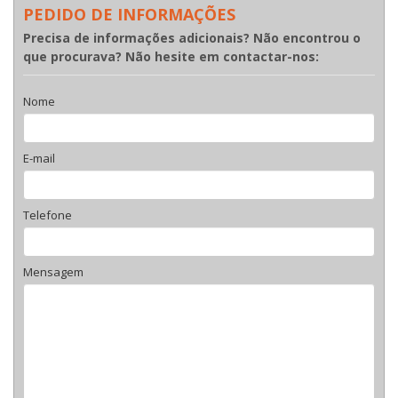
PEDIDO DE INFORMAÇÕES
Precisa de informações adicionais? Não encontrou o
que procurava? Não hesite em contactar-nos:
Nome
E-mail
Telefone
Mensagem