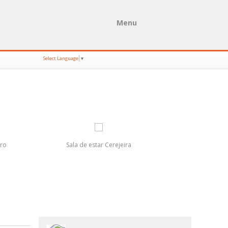
Menu
Select Language
▼
ro
Sala de estar Cerejeira
Cama Nido