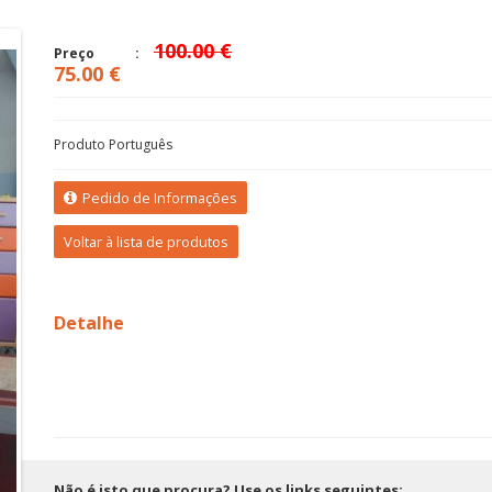
Consola
100.00 €
Preço
75.00 €
Produto Português
Pedido de Informações
Voltar à lista de produtos
Detalhe
Não é isto que procura? Use os links seguintes: