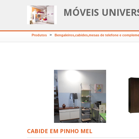
MÓVEIS UNIVER
>
Produtos
Bengaleiros,cabides,mesas de telefone e complem
upeiros por medida
ndarizados c/ larguras
250,260,270,280,290 e
300cm fundo 60cm
Roupeiro 
CABIDE EM PINHO MEL
180