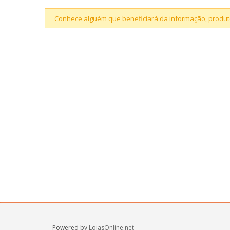
Conhece alguém que beneficiará da informação, produto
Powered by
LojasOnline.net