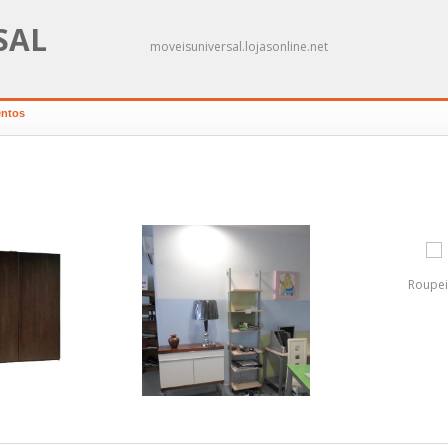
SAL
moveisuniversal.lojasonline.net
entos
Roupei
portas de correr
 cm wengué