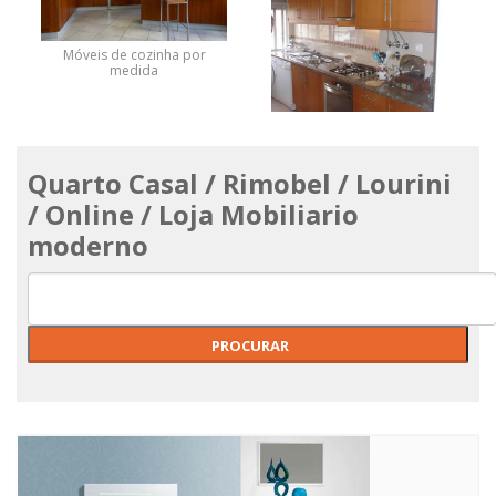
Móveis de cozinha por
medida
Quarto Casal / Rimobel / Lourini
Móveis de cozinha por
medida
/ Online / Loja Mobiliario
moderno