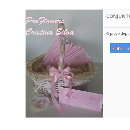
CONJUNT
O preço depe
saber m