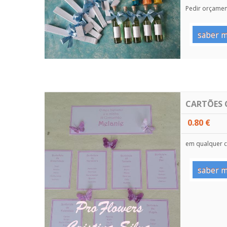
Pedir orçame
saber m
CARTÕES 
0.80 €
em qualquer 
saber m