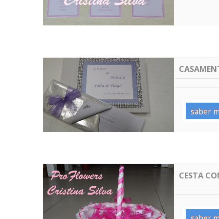
CASAMENT
saber m
CESTA CO
saber m