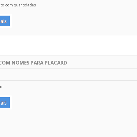
nto com quantidades
ais
COM NOMES PARA PLACARD
cor
ais