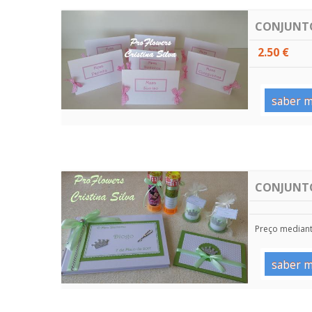
CONJUNTO
2.50 €
saber m
CONJUNTO 
Preço median
saber m