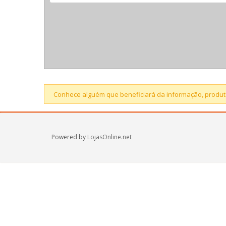
Conhece alguém que beneficiará da informação, produto
Powered by
LojasOnline.net