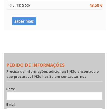
43.50 €
#ref: KDG 900
saber mais
PEDIDO DE INFORMAÇÕES
Precisa de informações adicionais? Não encontrou o
que procurava? Não hesite em contactar-nos:
Nome
E-mail