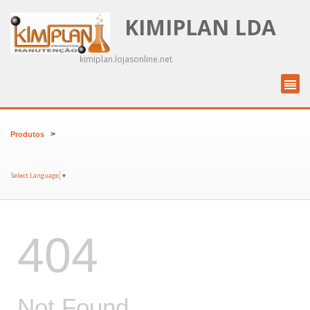
KIMIPLAN LDA
kimiplan.lojasonline.net
>
Produtos
Select Language
▼