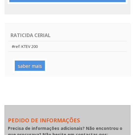
RATICIDA CERIAL
#ref: KTEV 200
saber mais
PEDIDO DE INFORMAÇÕES
Precisa de informações adicionais? Não encontrou o
que procurava? Não hesite em contactar-nos: