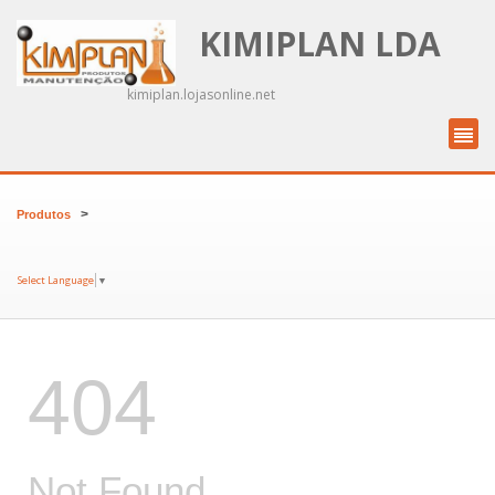
KIMIPLAN LDA
kimiplan.lojasonline.net
>
Produtos
Select Language
▼