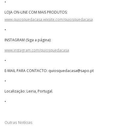
•
LOJA ON-LINE COM MAIS PRODUTOS:
www.quiosquedacasa.wixsite.com/quiosquedacasa
•
INSTAGRAM (Siga a página):
www.instagram.com/quiosquedacasa
•
E-MAIL PARA CONTACTO: quiosquedacasa@sapo.pt
•
Localização: Leiria, Portugal.
•
Outras Notícias