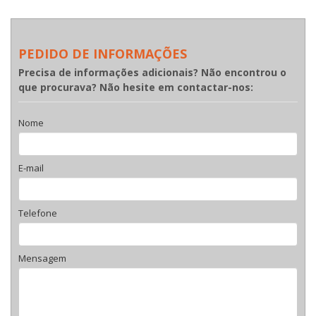
PEDIDO DE INFORMAÇÕES
Precisa de informações adicionais? Não encontrou o
que procurava? Não hesite em contactar-nos:
Nome
E-mail
Telefone
Mensagem