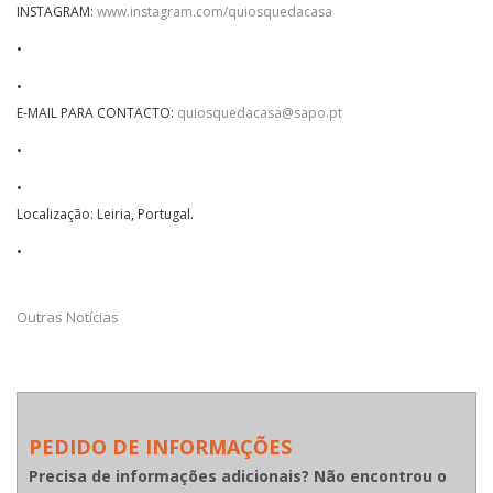
INSTAGRAM:
www.instagram.com/quiosquedacasa
•
•
E-MAIL PARA CONTACTO:
quiosquedacasa@sapo.pt
•
•
Localização: Leiria, Portugal.
•
Outras Notícias
PEDIDO DE INFORMAÇÕES
Precisa de informações adicionais? Não encontrou o