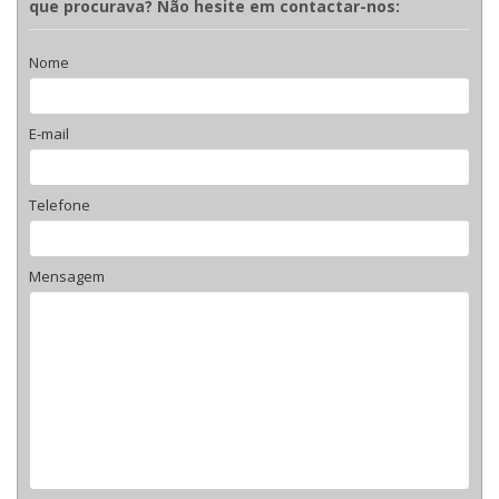
que procurava? Não hesite em contactar-nos:
Nome
E-mail
Telefone
Mensagem