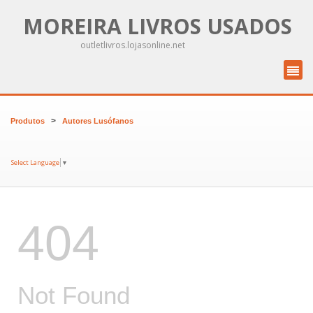
MOREIRA LIVROS USADOS
outletlivros.lojasonline.net
>
Produtos
Autores Lusófanos
Select Language
▼