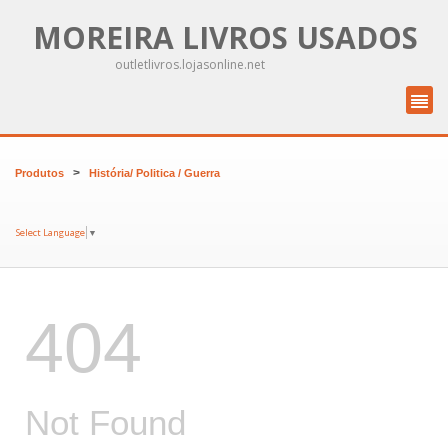
MOREIRA LIVROS USADOS
outletlivros.lojasonline.net
>
Produtos
História/ Politica / Guerra
Select Language
▼