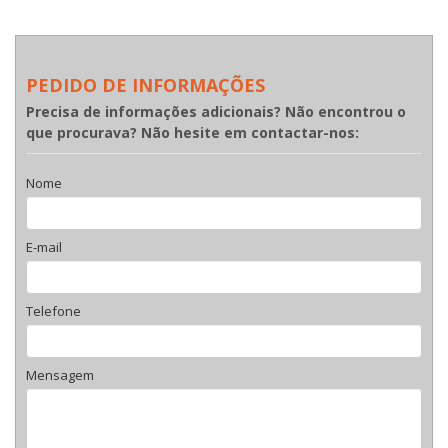
PEDIDO DE INFORMAÇÕES
Precisa de informações adicionais? Não encontrou o
que procurava? Não hesite em contactar-nos:
Nome
E-mail
Telefone
Mensagem