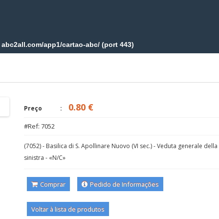
0.80 €
Preço
#Ref: 7052
(7052) - Basilica di S. Apollinare Nuovo (VI sec.) - Veduta generale dell
sinistra - «N/C»
Comprar
Pedido de Informações
Voltar à lista de produtos