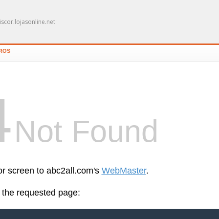
scor.lojasonline.net
IROS