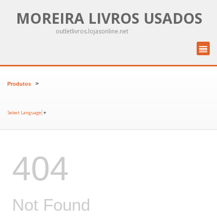
MOREIRA LIVROS USADOS
outletlivros.lojasonline.net
>
Produtos
Select Language
▼