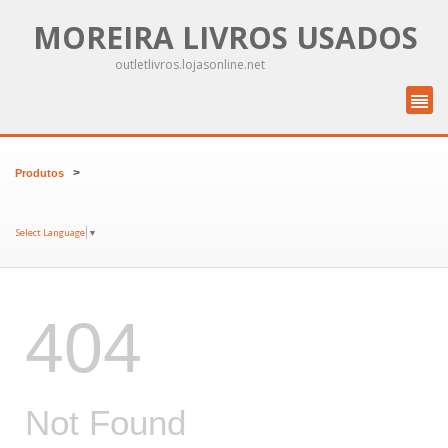
MOREIRA LIVROS USADOS
outletlivros.lojasonline.net
>
Produtos
Select Language
▼