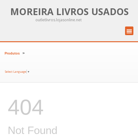
MOREIRA LIVROS USADOS
outletlivros.lojasonline.net
>
Produtos
Select Language
▼