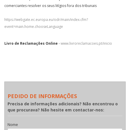
comerciantes resolver os seus litígios fora dos tribunais
https://webgate.ec.europa.eu/odr/main/index.cfm?
event=main.home.chooseLanguage
Livro de Reclamações Online
-
www.livroreclamacoes.pt/inicio
PEDIDO DE INFORMAÇÕES
Precisa de informações adicionais? Não encontrou o
que procurava? Não hesite em contactar-nos:
Nome