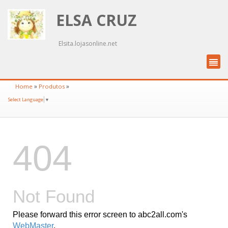
ELSA CRUZ
Elsita.lojasonline.net
»
»
Home
Produtos
Select Language
▼