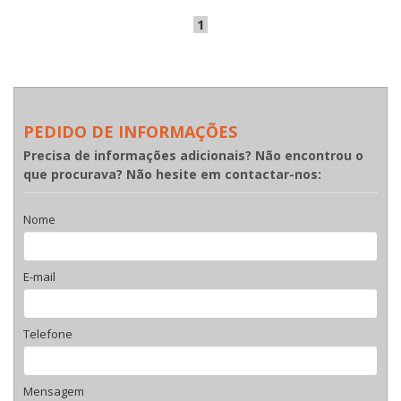
1
PEDIDO DE INFORMAÇÕES
Precisa de informações adicionais? Não encontrou o
que procurava? Não hesite em contactar-nos:
Nome
E-mail
Telefone
Mensagem