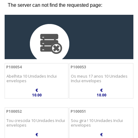
P100054
P100053
Abelhita 10 Unidades Inclui
Os meus 17 anos 10 Unidades
envelopes
Inclui envelopes
€
€
10.00
10.00
P100052
P100051
Tou crescida 10 Unidades Inclui
Sou gira ! 10 Unidades Inclui
envelopes
envelopes
€
€