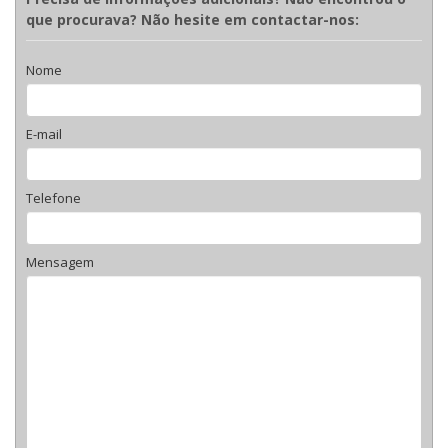
que procurava? Não hesite em contactar-nos:
Nome
E-mail
Telefone
Mensagem