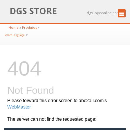
DGS STORE
dgs.lojasonline.net
»
»
Home
Produtos
Select Language
▼