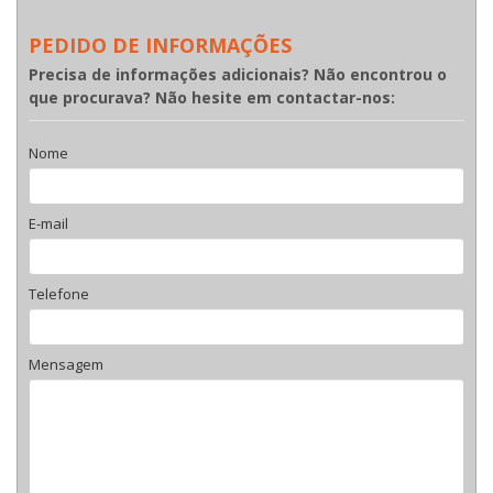
PEDIDO DE INFORMAÇÕES
Precisa de informações adicionais? Não encontrou o
que procurava? Não hesite em contactar-nos:
Nome
E-mail
Telefone
Mensagem