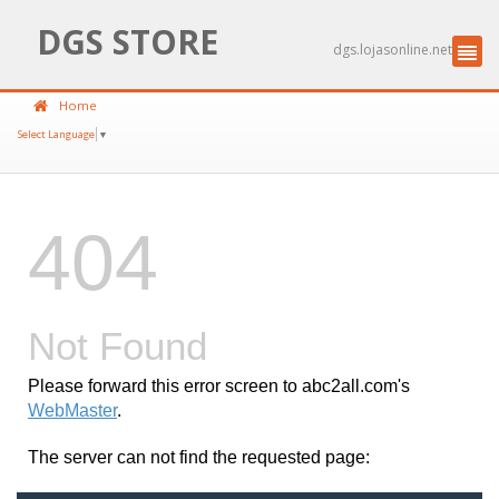
DGS STORE
dgs.lojasonline.net
Home
Select Language
▼