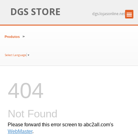
DGS STORE
dgs.lojasonline.net
>
Produtos
Select Language
▼