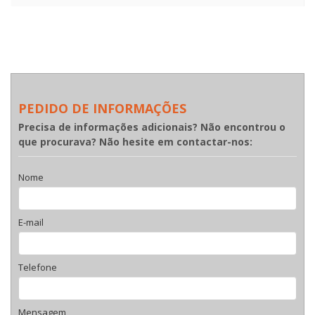
PEDIDO DE INFORMAÇÕES
Precisa de informações adicionais? Não encontrou o
que procurava? Não hesite em contactar-nos:
Nome
E-mail
Telefone
Mensagem