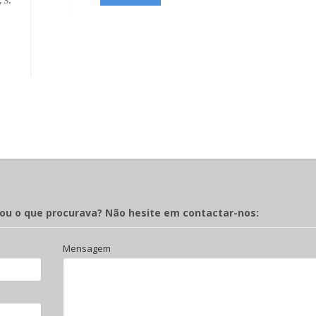
 S.
rou o que procurava? Não hesite em contactar-nos:
Mensagem