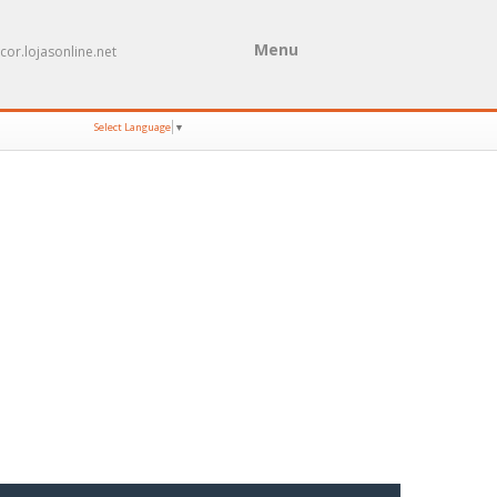
Menu
cor.lojasonline.net
Select Language
▼