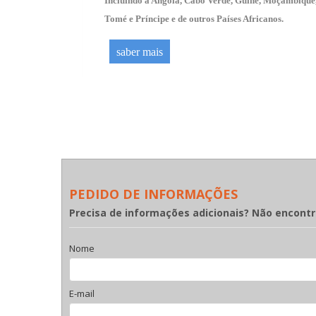
Incluindo a Angola, Cabo Verde, Guiné, Moçambique,
Tomé e Príncipe e de outros Países Africanos.
saber mais
PEDIDO DE INFORMAÇÕES
Precisa de informações adicionais? Não encont
Nome
E-mail