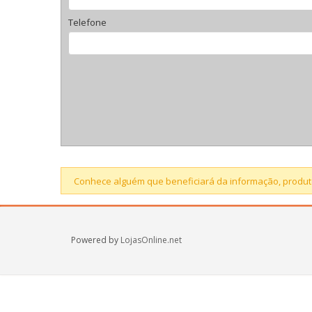
Telefone
Conhece alguém que beneficiará da informação, produto
Powered by
LojasOnline.net