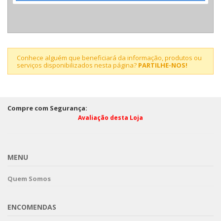
Conhece alguém que beneficiará da informação, produtos ou
serviços disponibilizados nesta página?
PARTILHE-NOS!
Compre com Segurança:
Avaliação desta Loja
MENU
Quem Somos
ENCOMENDAS