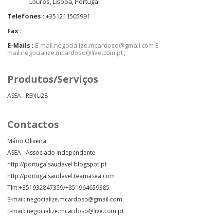
Loures, Lisboa, Portugal
Telefones :
+351211505991
Fax :
E-Mails :
E-mail:negocialize.mcardoso@gmail.com E-
mail:negocialize.mcardoso@live.com.pt
;
Produtos/Serviços
ASEA - RENU28
Contactos
Mário Oliveira
ASEA - Associado Independente
http://portugalsaudavel.blogspot.pt
http://portugalsaudavel.teamasea.com
Tlm:+351932847359/+351964659385
E-mail: negocialize.mcardoso@gmail.com
E-mail: negocialize.mcardoso@live.com.pt