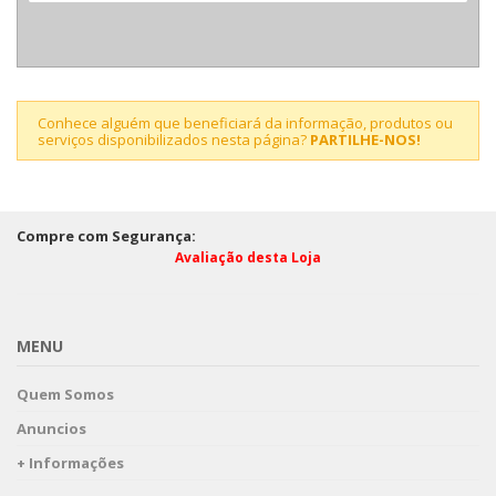
Conhece alguém que beneficiará da informação, produtos ou
serviços disponibilizados nesta página?
PARTILHE-NOS!
Compre com Segurança:
Avaliação desta Loja
MENU
Quem Somos
Anuncios
+ Informações