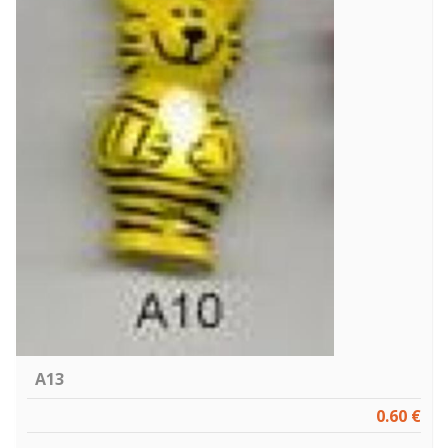
A13
0.60 €