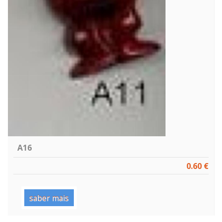
A16
0.60 €
saber mais