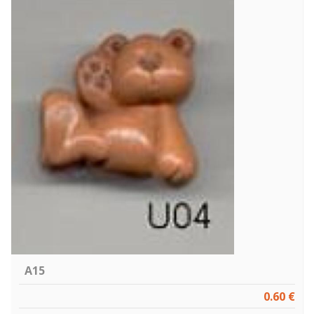
A15
0.60 €