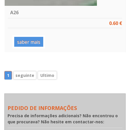
A26
0.60 €
saber mais
1
seguinte
Ultimo
PEDIDO DE INFORMAÇÕES
Precisa de informações adicionais? Não encontrou o
que procurava? Não hesite em contactar-nos: