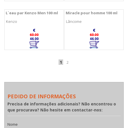
L´eau par Kenzo Men 100 ml
Miracle pour homme 100 ml
Kenzo
Lâncome
€
€
60.00
60.00
46.00
46.00
1
2
PEDIDO DE INFORMAÇÕES
Precisa de informações adicionais? Não encontrou o
que procurava? Não hesite em contactar-nos:
Nome