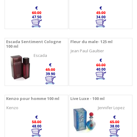
€
€
60.00
45.00
47.50
34.00
Escada Sentiment Cologne
Fleur du male- 125 ml
100 ml
Jean Paul Gaultier
Escada
€
€
60.00
40.00
65.00
39.90
Kenzo pour homme 100 ml
Live Luxe - 100 ml
Kenzo
Jennifer Lopez
€
€
58.00
65.00
48.00
38.00