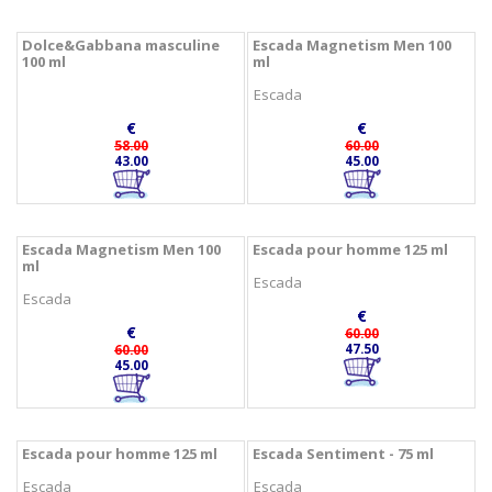
Dolce&Gabbana masculine
Escada Magnetism Men 100
100 ml
ml
Escada
€
€
58.00
60.00
43.00
45.00
Escada Magnetism Men 100
Escada pour homme 125 ml
ml
Escada
Escada
€
€
60.00
47.50
60.00
45.00
Escada pour homme 125 ml
Escada Sentiment - 75 ml
Escada
Escada