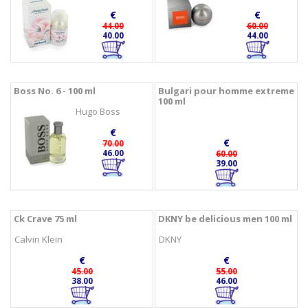
€
€
44.00
60.00
40.00
44.00
Boss No. 6 - 100 ml
Bulgari pour homme extreme
100 ml
Hugo Boss
€
€
70.00
46.00
60.00
39.00
Ck Crave 75 ml
DKNY be delicious men 100 ml
Calvin Klein
DKNY
€
€
45.00
55.00
38.00
46.00