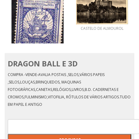
CASTELO DE ALMOUROL
DRAGON BALL E 3D
IV CENTENÁRIO DO
CAMINHO MARÍTIMO PRA
ÍNDIA-CARAVELA 3
COMPRA -VENDE-AVALIA POSTAIS ,SELOS,VÁRIOS PAPEIS
,SELOS,LOUÇAS,BRINQUEDOS, MAQUINAS
FOTOGRÁFICAS,CANETAS,RELÓGIOS,LIVROS,B.D. CADERNETAS E
CROMOS,FULMINISMO,VITOFILIA, RÓTULOS DE VÁRIOS ARTIGOS.TUDO
EM PAPEL E ANTIGO