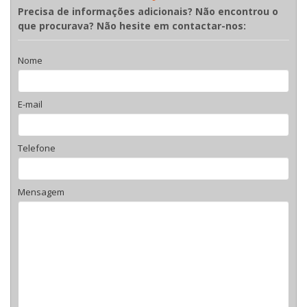
Precisa de informações adicionais? Não encontrou o
que procurava? Não hesite em contactar-nos:
Nome
E-mail
Telefone
Mensagem