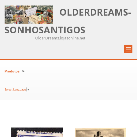
OLDERDREAMS-
SONHOSANTIGOS
OlderDreams.lojasonline.net
>
Produtos
Select Language
▼