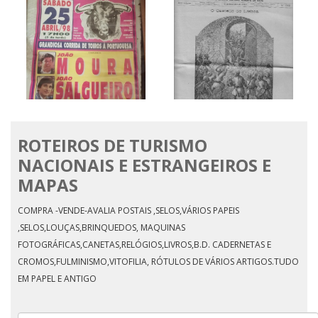
Praça de toiros alter do
ROTEIROS DE TURISMO
chão sábado 25 abril/98
*****0 OCCIDENTE
NACIONAIS E ESTRANGEIROS E
MAPAS
COMPRA -VENDE-AVALIA POSTAIS ,SELOS,VÁRIOS PAPEIS
,SELOS,LOUÇAS,BRINQUEDOS, MAQUINAS
FOTOGRÁFICAS,CANETAS,RELÓGIOS,LIVROS,B.D. CADERNETAS E
CROMOS,FULMINISMO,VITOFILIA, RÓTULOS DE VÁRIOS ARTIGOS.TUDO
EM PAPEL E ANTIGO