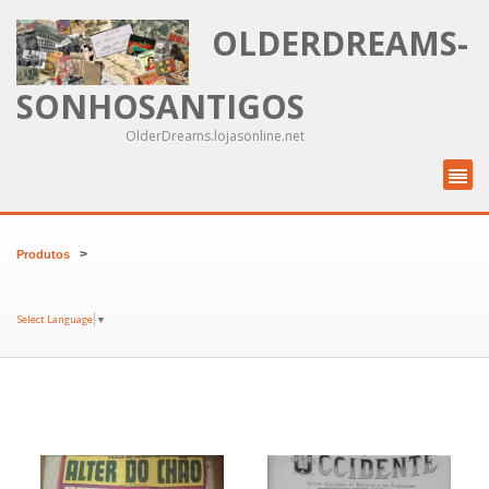
OLDERDREAMS-
SONHOSANTIGOS
OlderDreams.lojasonline.net
>
Produtos
Select Language
▼