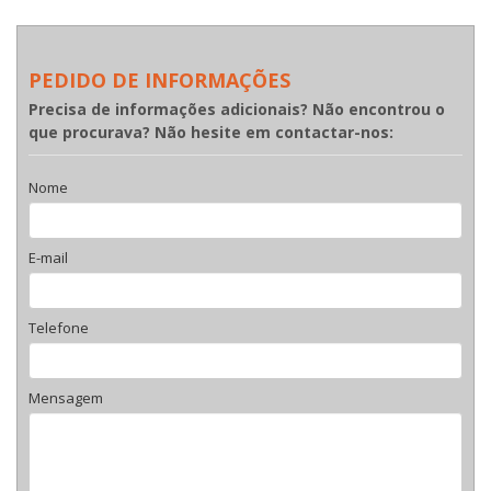
PEDIDO DE INFORMAÇÕES
Precisa de informações adicionais? Não encontrou o
que procurava? Não hesite em contactar-nos:
Nome
E-mail
Telefone
Mensagem