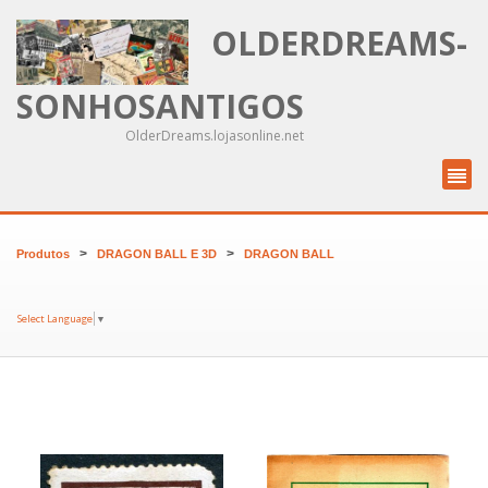
OLDERDREAMS-
SONHOSANTIGOS
OlderDreams.lojasonline.net
>
>
Produtos
DRAGON BALL E 3D
DRAGON BALL
Select Language
▼