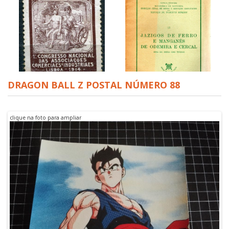
DRAGON BALL Z POSTAL NÚMERO 88
1 CONGRESSO NACIONAL
1914
JAZIGOS DE FERRO E
MANGANES DE ODEMIRA E
clique na foto para ampliar
CERCAL, MINA DE SERRA
DAS TULHAS