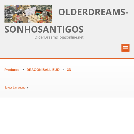
OLDERDREAMS-
SONHOSANTIGOS
OlderDreams.lojasonline.net
>
>
Produtos
DRAGON BALL E 3D
3D
Select Language
▼