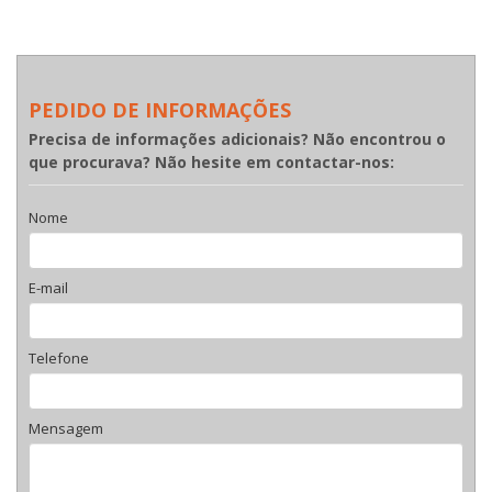
PEDIDO DE INFORMAÇÕES
Precisa de informações adicionais? Não encontrou o
que procurava? Não hesite em contactar-nos:
Nome
E-mail
Telefone
Mensagem