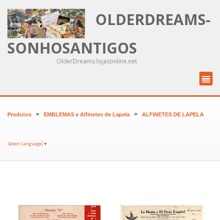
OLDERDREAMS-
SONHOSANTIGOS
OlderDreams.lojasonline.net
>
>
Produtos
EMBLEMAS e Alfinetes de Lapela
ALFINETES DE LAPELA
Select Language
▼