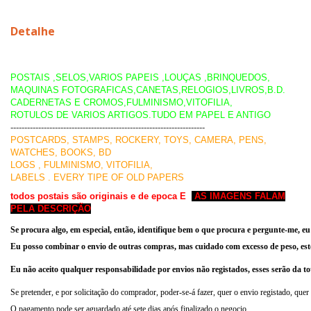
Detalhe
POSTAIS ,SELOS,VARIOS PAPEIS ,LOUÇAS ,BRINQUEDOS,
MAQUINAS FOTOGRAFICAS,CANETAS,RELOGIOS,LIVROS,B.D.
CADERNETAS E CROMOS,FULMINISMO,VITOFILIA,
ROTULOS DE VARIOS ARTIGOS.TUDO EM PAPEL E ANTIGO
----------------------------------------------------------------------
POSTCARDS, STAMPS, ROCKERY, TOYS, CAMERA, PENS,
WATCHES, BOOKS, BD
LOGS , FULMINISMO, VITOFILIA,
LABELS . EVERY TIPE OF OLD PAPERS
todos postais são originais e de epoca E
AS IMAGENS FALAM
PELA DESCRIÇÃO
Se procura algo, em especial, então, identifique bem o que procura e pergunte-me, 
Eu posso combinar o envio de outras compras, mas cuidado com
excesso de peso, es
Eu não aceito qual
quer respons
abilidade por env
ios n
ão registados, esses serão da 
Se pretender, e por solicitação do comprador, poder-se-á fazer, quer o envio registado, quer
O pagamento pode ser aguardado até sete dias após finalizado o negocio