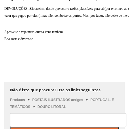
DEVOLUÇÕES
: São aceites, desde que ocorra razões plausíveis para tal (por erro meu a
valor que pagou por eles (, mas não reembolso os portes. Mas, por favor, não deixe de me co
Aproveite e veja meus outros itens também
Boa sorte e divirta-se.
Não é isto que procura? Use os links seguintes:
Produtos
>
POSTAIS ILUSTRADOS antigos
>
PORTUGAL- E
TEMÁTICOS
>
DOURO LITORAL