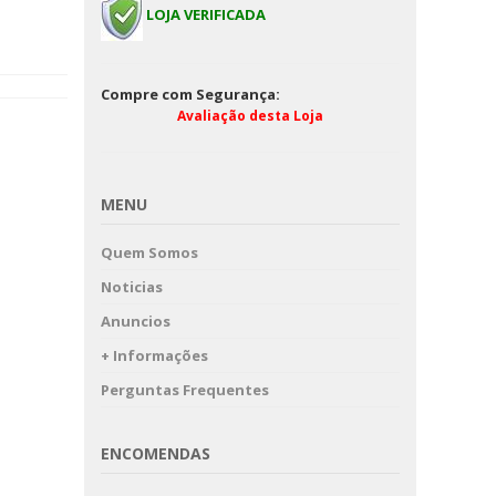
folheto de publici
Casa onde nasceu o poeta
LOJA VERIFICADA
turística em franc
Bocage - Setúbal
Compre com Segurança:
Avaliação desta Loja
MENU
Quem Somos
Noticias
Anuncios
+ Informações
Perguntas Frequentes
ENCOMENDAS