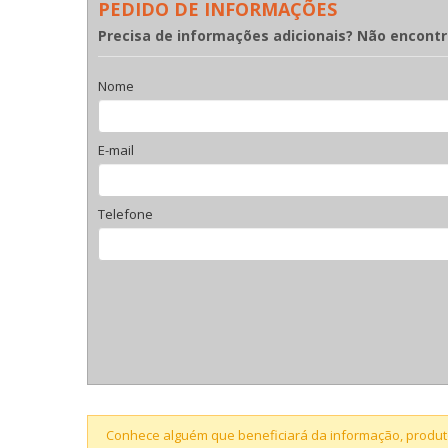
PEDIDO DE INFORMAÇÕES
Precisa de informações adicionais? Não encont
Nome
E-mail
Telefone
Conhece alguém que beneficiará da informação, produto