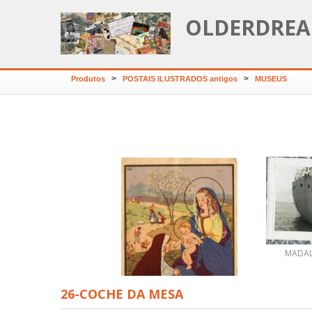
OLDERDREA
>
>
Produtos
POSTAIS ILUSTRADOS antigos
MUSEUS
RES VEDRAS-AVENIDA E
LAMEDA DE S.JOÃO
MADALE
26-COCHE DA MESA