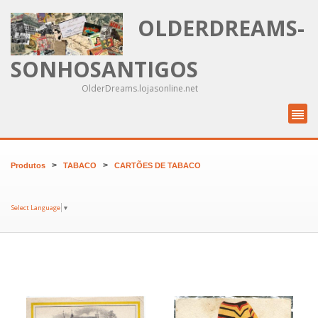
OLDERDREAMS-
SONHOSANTIGOS
OlderDreams.lojasonline.net
>
>
Produtos
TABACO
CARTÕES DE TABACO
Select Language
▼