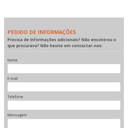
PEDIDO DE INFORMAÇÕES
Precisa de informações adicionais? Não encontrou o
que procurava? Não hesite em contactar-nos:
Nome
E-mail
Telefone
Mensagem