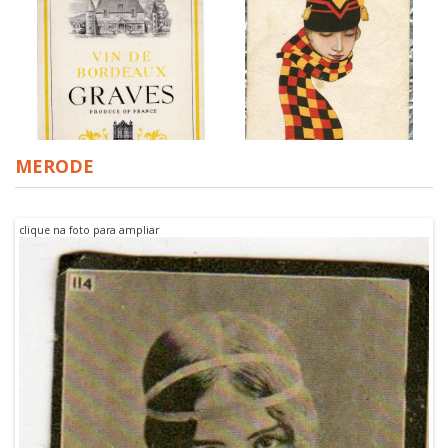
MERODE
GRAVES
clique na foto para ampliar
Lenço desgastando
patriótico, bandeira
Germany ~ G. NANNI
PROJETO