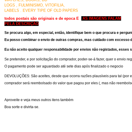
LOGS , FULMINISMO, VITOFILIA,
LABELS . EVERY TIPE OF OLD PAPERS
todos postais são originais e de epoca E
AS IMAGENS FALAM
PELA DESCRIÇÃO
Se procura algo, em especial, então, identifique bem o que procura e perg
Eu posso combinar o envio de outras compras, mas cuidado com
excesso d
Eu não aceito qual
quer respons
abilidade por env
ios n
ão registados, esses s
Se pretender, e por solicitação do comprador, poder-se-á fazer, quer o envio re
O pagamento pode ser aguardado até sete dias após finalizado o negocio
DEVOLUÇÕES
: São aceites, desde que ocorra razões plausíveis para tal (por 
comprador será reembolsado do valor que pagou por eles (, mas não reembolso o
Aproveite e veja meus outros itens também
Boa sorte e divirta-se.