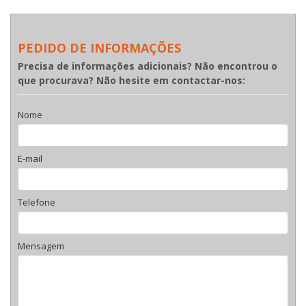
PEDIDO DE INFORMAÇÕES
Precisa de informações adicionais? Não encontrou o
que procurava? Não hesite em contactar-nos:
Nome
E-mail
Telefone
Mensagem