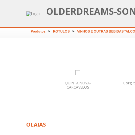
OLDERDREAMS-SO
>
>
Produtos
ROTULOS
VINHOS E OUTRAS BEBIDAS *ALC
ragon Ball Z postal
QUINTA NOVA-
Corgi 
número 42
CARCAVELOS
OLAIAS