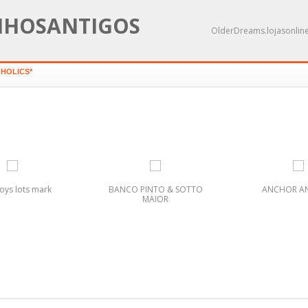
NHOSANTIGOS
OlderDreams.lojasonline
OHOLICS*
toys lots mark
BANCO PINTO & SOTTO
ANCHOR AN
MAIOR