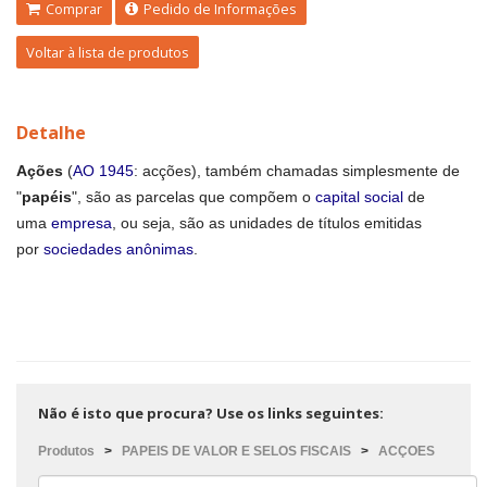
Comprar
Pedido de Informações
Voltar à lista de produtos
Detalhe
Ações
(
AO 1945
: acções)
, também chamadas simplesmente de
"
papéis
", são as parcelas que compõem o
capital social
de
uma
empresa
, ou seja, são as unidades de títulos emitidas
por
sociedades anônimas
.
Não é isto que procura? Use os links seguintes:
Produtos
>
PAPEIS DE VALOR E SELOS FISCAIS
>
ACÇOES