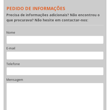
PEDIDO DE INFORMAÇÕES
Precisa de informações adicionais? Não encontrou o
que procurava? Não hesite em contactar-nos:
Nome
E-mail
Telefone
Mensagem