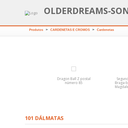
OLDERDREAMS-SO
>
>
Produtos
CARDENETAS E CROMOS
Cardenetas
EDUARDO BRAZÃO
Dragon Ball Z postal
Segun
número 85
Braga-b
Magdale
101 DÁLMATAS