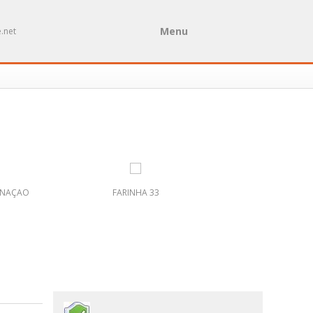
Menu
.net
 NAÇAO
FARINHA 33
Charles John Huff
Dickens