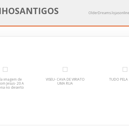
NHOSANTIGOS
OlderDreams.lojasonline
da imagem de
VISEU- CAVA DE VIRIATO
TUDO PELA
om Jesus- 20 A
UMA RUA
na no deserto