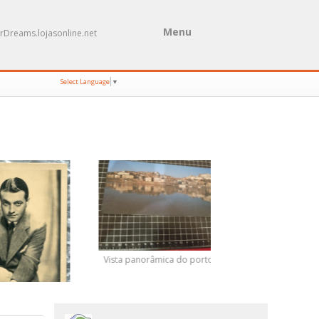
Menu
rDreams.lojasonline.net
Select Language
▼
Vista panorâmica do porto