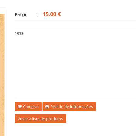
postal de Peixes
15.00 €
Preço
Richard Bar
1933
Comprar
Pedido de Informações
Voltar à lista de produtos