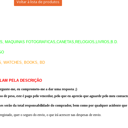
Voltar à lista de produtos
OS, MAQUINAS FOTOGRAFICAS,CANETAS,RELOGIOS,LIVROS,B.D.
GO
S, WATCHES, BOOKS, BD
 FALAM PELA DESCRIÇÃO
 pergunte-me, eu comprometo-me a dar uma resposta ;)
so de peso, este é pago pelo vencedor
, pelo que eu aprecio que
aguarde
pelo meu contact
sses serão da total responsabilidade do comprador, bem como por qualquer acidente que 
 registado, quer o seguro do envio, o que irá acrescer nas despesas de envio.