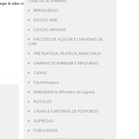
CANETAS & Tinteiros
me chegar ás mãos conforme eu os enviei e o comprador será reembolsado do
BRINQUEDOS
DISCOS VINIL
LOUÇAS ANTIGAS
PACOTES DE AÇUCAR E CHAVENAS DE
CAFE
PRÉ FILATELIA, FILATELIA, MARCOFILIA
LAMINAS DE BARBEAR E MAQUINAS
CAIXAS
Tauromaquia
EMBLEMAS e Alfinetes de Lapela
ROTULOS
CAIXAS E CARTEIRAS DE FOSFOROS
SUPRESAS
PUBLICIDADE