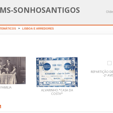
MS-SONHOSANTIGOS
Olde
>
 TEMÁTICOS
LISBOA E ARREDORES
REPARTIÇÃO DE
-2º AV
 FAMILIA
ALVARINHO.*CASA DA
COSTA*
M