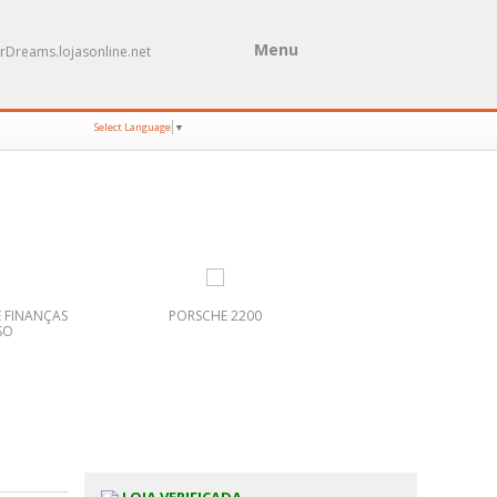
Menu
rDreams.lojasonline.net
Select Language
▼
 FINANÇAS
PORSCHE 2200
TOMAR-IGREJA DE S.
ISO