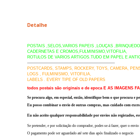
Detalhe
POSTAIS ,SELOS,VARIOS PAPEIS ,LOUÇAS ,BRINQUED
CADERNETAS E CROMOS,FULMINISMO,VITOFILIA,
ROTULOS DE VARIOS ARTIGOS.TUDO EM PAPEL E ANTI
----------------------------------------------------------------------
POSTCARDS, STAMPS, ROCKERY, TOYS, CAMERA, PEN
LOGS , FULMINISMO, VITOFILIA,
LABELS . EVERY TIPE OF OLD PAPERS
todos postais são originais e de epoca E AS IMAGENS
Se procura algo, em especial, então, identifique bem o que procura e
Eu posso combinar o envio de outras compras, mas cuidado com
exces
Eu não aceito qual
quer respons
abilidade por env
ios n
ão registados, e
Se pretender, e por solicitação do comprador, poder-se-á fazer, quer o envio
O pagamento pode ser aguardado até sete dias após finalizado o negocio