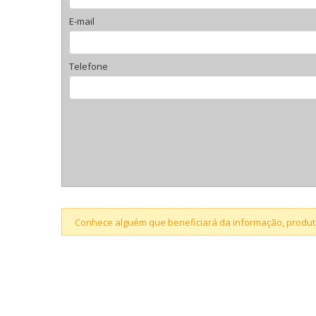
E-mail
Telefone
Conhece alguém que beneficiará da informação, produto