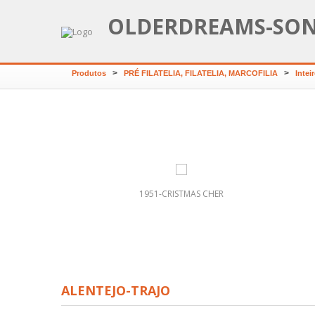
OLDERDREAMS-SO
>
>
Produtos
PRÉ FILATELIA, FILATELIA, MARCOFILIA
Inte
NDA - RUA DIREITA DE
1951-CRISTMAS CHER
LOANDA
ALENTEJO-TRAJO