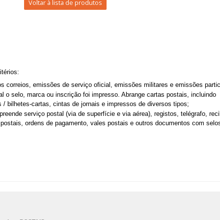
Voltar à lista de produtos
térios:
dos correios, emissões de serviço oficial, emissões militares e emissões partic
al o selo, marca ou inscrição foi impresso. Abrange cartas postais, incluindo
 / bilhetes-cartas, cintas de jornais e impressos de diversos tipos;
eende serviço postal (via de superfície e via aérea), registos, telégrafo, rec
 postais, ordens de pagamento, vales postais e outros documentos com selos