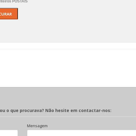
Inteiros POSTAIS
rou o que procurava? Não hesite em contactar-nos:
Mensagem