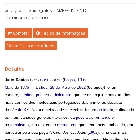
do caçador de autógrafos - LAMBERTINI PINTO
E DEDICADO E DERIGIDO
Comprar
Pedido de Informações
Voltar à lista de produtos
Detalhe
Júlio Dantas
(
Lagos
,
19 de
GCC
•
GOSE
•
GCSE
Maio
de
1876
—
Lisboa
,
25 de Maio
de
1962
(86 anos)) foi um
escritor,
médico
,
político
e
diplomata
, que se distinguiu como um dos
mais conhecidos intelectuais portugueses das primeiras décadas
do
século XX
. Na sua actividade intelectual foi um
polígrafo
, cultivando
os mais variados géneros literários, da
poesia
ao
romance
e
ao
jornalismo
, mas foi como
dramaturgo
que ficou mais conhecido, em
particular pela sua peça
A Ceia dos Cardeais
(
1902
), uma das mais
populares produções teatrais portuguesas de sempre. Na política foi