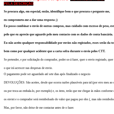
PELA DESCRIÇÃO
Se procura algo, em especial, então, identifique bem o que procura e pergunte-me,
eu comprometo-me a dar uma resposta ;)
Eu posso combinar o envio de outras compras, mas cuidado com
excesso de peso, es
pelo que eu aprecio que
aguarde
pelo meu contacto com os dados de conta bancária
.
Eu não aceito qual
quer respons
abilidade por env
ios n
ão registados, esses serão da 
bem como por qualquer acidente que a carta sofra durante o envio pelos CTT.
Se pretender, e por solicitação do comprador, poder-se-á fazer, quer o envio registado, quer
o que irá acrescer nas despesas de envio.
O pagamento pode ser aguardado até sete dias após finalizado o negocio
DEVOLUÇÕES
: São aceites, desde que ocorra razões plausíveis para tal (por erro meu ao c
ou por troca ao embala-lo, por exemplo) e, os itens, terão que me chegar ás mãos conforme 
os enviei e o comprador será reembolsado do valor que pagou por eles (, mas não reembolso
Mas, por favor, não deixe de me contactar antes de o fazer.