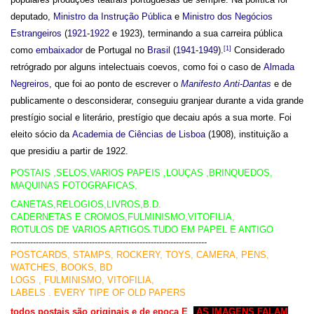
deputado,
Ministro da Instrução Pública
e
Ministro dos Negócios
Estrangeiros
(
1921
-
1922
e 1923), terminando a sua carreira pública
[1]
como
embaixador
de Portugal no
Brasil
(
1941
-
1949
).
Considerado
retrógrado por alguns intelectuais coevos, como foi o caso de
Almada
Negreiros
, que foi ao ponto de escrever o
Manifesto Anti-Dantas
e de
publicamente o desconsiderar, conseguiu granjear durante a vida grande
prestígio social e literário, prestígio que decaiu após a sua morte. Foi
eleito sócio da
Academia de Ciências de Lisboa
(1908), instituição a
que presidiu a partir de 1922.
POSTAIS ,SELOS,VARIOS PAPEIS ,LOUÇAS ,BRINQUEDOS,
MAQUINAS FOTOGRAFICAS,
CANETAS,RELOGIOS,LIVROS,B.D.
CADERNETAS E CROMOS,FULMINISMO,VITOFILIA,
ROTULOS DE VARIOS ARTIGOS.TUDO EM PAPEL E ANTIGO
----------------------------------------------------------------------
POSTCARDS, STAMPS, ROCKERY, TOYS, CAMERA, PENS,
WATCHES, BOOKS, BD
LOGS , FULMINISMO, VITOFILIA,
LABELS . EVERY TIPE OF OLD PAPERS
todos postais são originais e de epoca E
AS IMAGENS FALAM